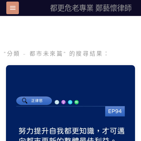
都更危老專業 鄭藝懷律師
"分類 - 都市未來篇" 的搜尋結果：