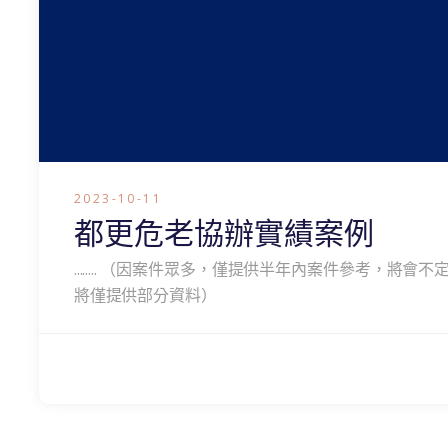
2023-10-11
都更危老協辦實績案例
........ （因案件眾多，僅提供半年內案件參考，
將僅提供部分資料）