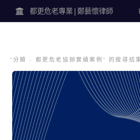
都更危老專業|鄭藝懷律師
"分類 - 都更危老協辦實績案例" 的搜尋結