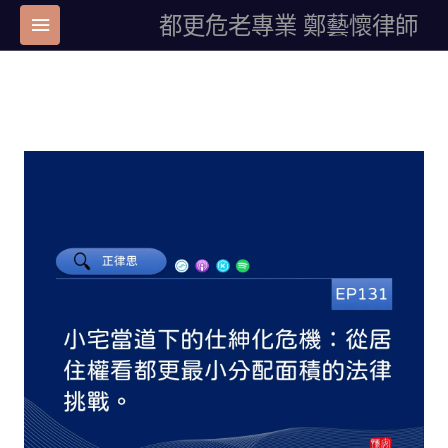
都更危老專業 鄭藝懷律師