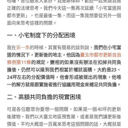
哈囉，各位聽眾大家好，我是鄭律師，歡迎一起來跟我做
正確的法律思考。我們今天這一集再次延續「小宅當道與
都市更新」，也是最後一集，而這一集我想要從另外一個
面向來思考這樣的問題。
一、小宅制度下的分配困境
我在
第一集
的時候，其實有簡易的談到說，
我們在小宅當
道的情況下，更新後的地主，他因為
臺北市都市更新自治
條例第11條
的規定，變相的如果沒有辦法在扣掉共同負
擔後，仍然可以達到我們相當於權狀面積，大約是23、
24坪左右的分配價值時，他會形成被逐出的現象，他唯
一的解方就是跟實施者進行協議用現金來補足共同負擔。
二、高額共同負擔的現實困境
可是各位聽眾你要想一個問題，如果是一個40坪的更新
後建物，我們以大臺北地區預售屋，或者是我們講更新後
價值，平均大概是一百萬來思考這個問題的話，大概就是