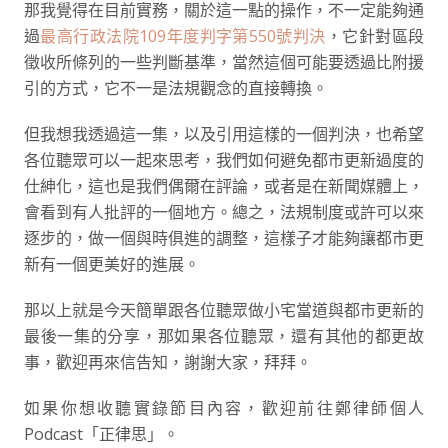
那我覺得在目前實務，關於這一點的操作，不一定能夠通
過
最高行政法院109年度判字第550號判決
，它針對區段
徵收所條列的一些判斷基準，當然這個可能要透過比附援
引的方式，它不一是法規觀念的直接轉換。
但我想我透過這一集，以及引用這樣的一個判決，也希望
各位聽眾可以一起來思考，我們如何避免都市更新過度的
仕紳化，這也是我們偶爾在評論，或者是在新聞媒體上，
會看到有人批評的一個地方。總之，法規制度或許可以來
逐步的，做一個與時俱進的調整，這樣子才能夠讓都市更
新有一個更美好的進展。
那以上就是今天簡單跟各位聽眾做小宅當道與都市更新的
最後一集的分享，那如果各位聽眾，還有其他的都更故
事，歡迎再來信告知，謝謝大家，拜拜。
如果你想收聽實錄節目內容，歡迎前往鄭律師個人
Podcast「正律思」。