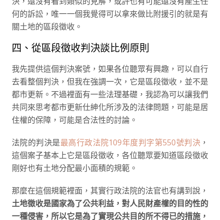
決，還沒有看到類似的見解，或許也有可能還沒有產生任
何的訴訟，唯一一個我覺得可以拿來做比附援引的就是有
關土地的區段徵收。
四、從區段徵收判決談比例原則
我先提供這個判決案號，如果各位聽眾有興趣，可以自行
去看整個判決，但我在強調一次，它是區段徵收，並不是
都市更新。不過裡面有一些法理基礎，我認為可以讓我們
共同來思考都市更新仕紳化所涉及的法律問題，可能是居
住權的保障，可能是合法性的討論。
法院的判決是
最高行政法院109年度判字第550號判決
，
這個案子基本上它是區段徵收，各位聽眾要知道區段徵收
剛好也有土地分配最小面積的規範。
那麼在這個規範裡面，其實行政法院的法官也有講到說，
土地徵收是國家為了公共利益，對人民財產權的目的性的
一種侵害，所以它是為了實現公共目的所不得已的措施，