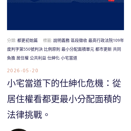
分類:
都更初始篇
標籤:
說明義務
區段徵收
最高行政法院109年
度判字第550號判決
比例原則
最小分配面積單元
都市更新
共同
負擔
居住權
公共利益
仕紳化
小宅當道
2026-05-20
小宅當道下的仕紳化危機：從
居住權看都更最小分配面積的
法律挑戰。