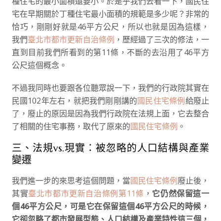
種住宅的最小面積還要小。於是乎我們去看一下，國民住
宅在早期關於丁種住宅最小面積的規範是多少呢？非常的
恰巧，剛剛好就是46平方公尺，所以也就是因為這樣，
我們
臺北市都市更新自治條例
，歷經過了三次的修法，一
直到目前我們所看到的第11條，不斷的去沿用了46平方
公尺這個概念。
不過我同時也要跟各位聽眾說一下，我們的行政院其實在
民國102年左右，就把我們剛剛講的
國民住宅條例
給廢止
了，廢止的原因是因為我們行政院在法規上面，它去整合
了相關的住宅事務，取代了原來的
國民住宅條例
。
三、法規vs.現實：被忽略的人口結構與產業
變遷
我們進一步的來思考這個問題，當
國民住宅條例
廢止後，
其實
臺北市都市更新自治條例第11條
，
它仍然保留這一
個46平方公尺，可是它在保留這個46平方公尺的時候，
它卻忽略了都市發展型態、人口結構及產業特性這三個，