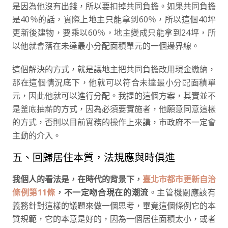
是因為他沒有出錢，所以要扣掉共同負擔。如果共同負擔
是40％的話，實際上地主只能拿到60％，所以這個40坪
更新後建物，要乘以60％，地主變成只能拿到24坪，所
以他就會落在未達最小分配面積單元的一個邊界線。
這個解決的方式，就是讓地主把共同負擔改用現金繳納，
那在這個情況底下，他就可以符合未達最小分配面積單
元，因此他就可以進行分配。我提的這個方案，其實並不
是釜底抽薪的方式，因為必須要實施者，他願意同意這樣
的方式，否則以目前實務的操作上來講，市政府不一定會
主動的介入。
五、回歸居住本質，法規應與時俱進
我個人的看法是，在時代的背景下，
臺北市都市更新自治
條例第11條
，不一定吻合現在的潮流
。主管機關應該有
義務針對這樣的議題來做一個思考，畢竟這個條例它的本
質規範，它的本意是好的，因為一個居住面積太小，或者