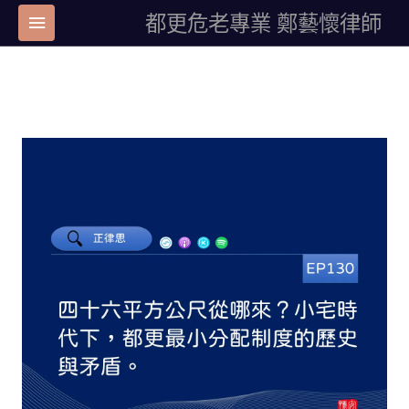
都更危老專業 鄭藝懷律師