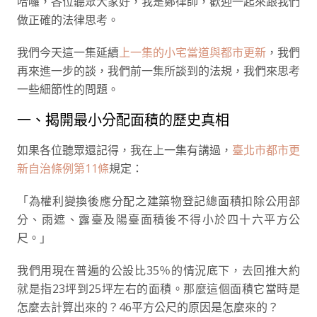
哈囉，各位聽眾大家好，我是鄭律師，歡迎一起來跟我們
做正確的法律思考。
我們今天這一集延續
上一集的小宅當道與都市更新
，我們
再來進一步的談，我們前一集所談到的法規，我們來思考
一些細節性的問題。
一、揭開最小分配面積的歷史真相
如果各位聽眾還記得，我在上一集有講過，
臺北市都市更
新自治條例第11條
規定：
「為權利變換後應分配之建築物登記總面積扣除公用部
分、雨遮、露臺及陽臺面積後不得小於四十六平方公
尺。」
我們用現在普遍的公設比35％的情況底下，去回推大約
就是指23坪到25坪左右的面積。那麼這個面積它當時是
怎麼去計算出來的？46平方公尺的原因是怎麼來的？