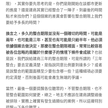
限），其實你要先思考的是，你們是剛開始在談都市更新
的進度？還是建商其實已經整合了一陣子，到最後的時間
點才來找你們？這個個案的差異會影響在整合期限上我們
要給予多長的時間？
換言之，多久的整合期限並沒有一個確切的時間，可能是
兩年，也可能是三年，甚至也有可能是只給半年，他必須
依據個案去做決定，那麼在整合期限裡面，常常比較容易
被各位忽略的是關於什麼樣子的情境下條件會成就？
也就
是說，我們說給建商三年的整合期限，可是所謂的「三年
整合」要去定義清楚，是指說同意比例要到達多少？或者
是說整合的範圍面積至少要包含哪一些？這種細項必須要
約定清楚，否則後面可能會產生無端的爭議。
當然，最後一個要提醒各位聽眾的，不管整合期限、也不
管整合範圍如何變更，總之，地主不應該在建商調整過後
被排除，實務上確實有發生過類似的案例，所以這邊特別
提醒一下各位聽眾。