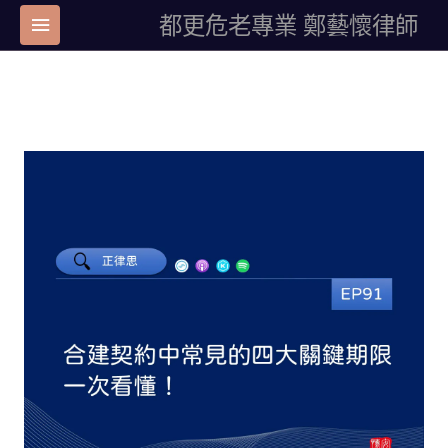
都更危老專業 鄭藝懷律師