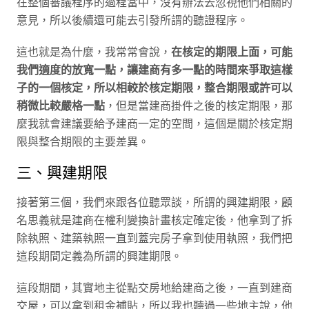
在整個審議程序的過程當中，沒有辦法去忽視他們相關的
意見，所以後續還可能去引發所謂的聽證程序。
這也就是為什麼，我常常會說，
在核定的期限上面，可能
我們適度的放寬一點，讓建商有多一點的時間來爭取這樣
子的一個核定，所以相較於核定期限，整合期限或許可以
稍微比較嚴格一點
，但是當建商掛件之後的核定期限，那
麼我就會建議要給予建商一定的空間，這個是關於核定期
限與整合期限的主要差異。
三、興建期限
接著第三個，我們來跟各位聽眾談，所謂的興建期限，顧
名思義就是建商在權利變換計畫核定確定後，他拿到了拆
除執照、建築執照一直到蓋完房子拿到使用執照，我們把
這段期間定義為所謂的興建期限。
這段期間，其實地主從點交房地給建商之後，一直到建商
交屋，可以拿到租金補貼，所以我也聽過一些地主說，他