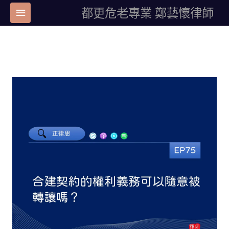
都更危老專業 鄭藝懷律師