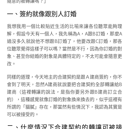
隨意的被轉讓嗎？」
一、簽約就像跟別人訂婚
我想我用一個比較貼近生活的比喻來讓各位聽眾能夠理
解，假設今天有一個人，我先稱為A，A跟B訂婚，那麼A
過沒多久就說他不想跟B訂婚了，他要改跟C訂婚，那各
位聽眾覺得這樣子可以嗎？當然是不行，因為你訂婚的對
象、甚至你結婚的對象是具體特定的，不太可能會隨意更
改。
同樣的道理，今天地主的合建契約是跟Ａ建商簽約，你不
會到了明天，忽然A建商就說要把合建契約全部轉讓給B
建商（這裡轉讓的說法，是指你要另外跟B建商訂立合
約），這種感覺就像訂婚的對象換來換去的，似乎這裡有
所謂的「貓膩」存在，那當然有些情況下，我認為其實是
可以被接受的。
二、什麼情況下合建契約的轉讓可被接