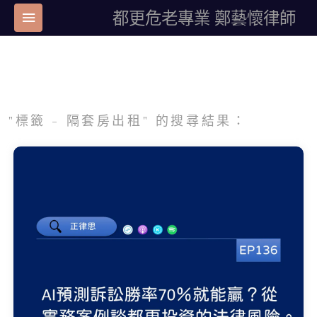
都更危老專業 鄭藝懷律師
"標籤 - 隔套房出租" 的搜尋結果：