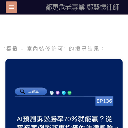
都更危老專業 鄭藝懷律師
"標籤 - 室內裝修許可" 的搜尋結果：