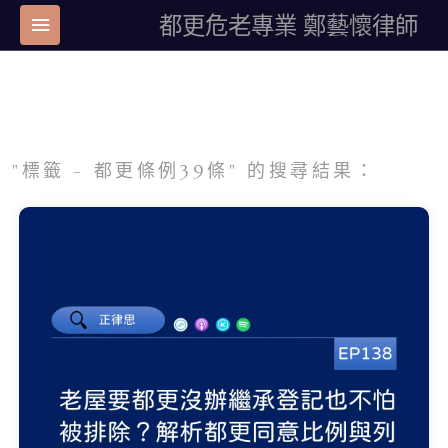
都更危老專業 鄭藝懷律師
"標籤 - 都更條例39條" 的搜尋結果：