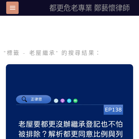
都更危老專業 鄭藝懷律師
"標籤 - 老屋繼承" 的搜尋結果：