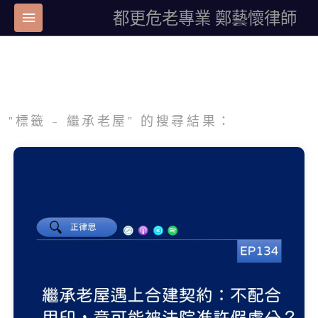
都更危老專業 鄭藝懷律師
"標籤 - 繼承老屋" 的搜尋結果：