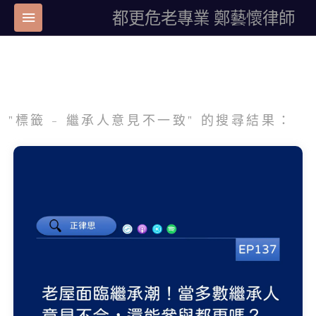
都更危老專業 鄭藝懷律師
"標籤 - 繼承人意見不一致" 的搜尋結果：