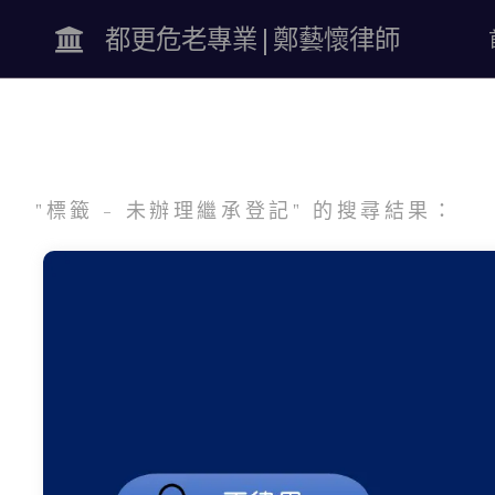
都更危老專業|鄭藝懷律師
"標籤 - 未辦理繼承登記" 的搜尋結果：